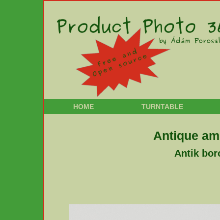
HOME
TURNTABLE
Antique amb
Antik bor